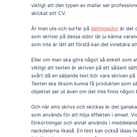
viktigt att den typen av mallar ser profession
skickat sitt CV.
Är man ute och surfar på
dejtingsidor
är det o
som skriver på dessa sidor lär ju känna varan
som inte är lätt att förstå kan det innebära at
Eller om man ska göra något så enkelt som at
viktigt att texten är skriven på ett sådant sä
svårt då en säljande text bör vara skriven på s
Texten ska liksom kunna få produkten som säl
objektet ser ut även om det inte finns någon b
Och när sms skrivs och skickas är det gansk
som används för att höja effekten i smset. Vi
förkortningar och annat används i meddelan
nackdelarna likaså. En text kan också läsas 