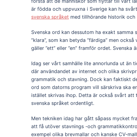
förstå att de människor som flyttar till vårt 
är födda och uppvuxna i Sverige kan ha svårt
svenska språket
med tillhörande historik och
Svenska ord kan dessutom ha exakt samma sta
”klara”, som kan betyda ”färdiga” men också va
gäller ”ett” eller ”en” framför ordet. Svenska 
Idag ser vårt samhälle lite annorlunda ut än ti
där användandet av internet och olika skrivp
grammatik och stavning. Dock kan faktiskt d
ord som datorns program vill särskriva ska 
istället skrivas ihop. Detta är också svårt at
svenska språket ordentligt.
Men tekniken idag har gått såpass mycket fra
att få utöver stavnings -och grammatikkontroll 
exempel olika brevmallar och kanske CV-mall