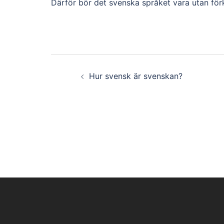
Därför bör det svenska språket vara utan förk
Post
Hur svensk är svenskan?
navigation