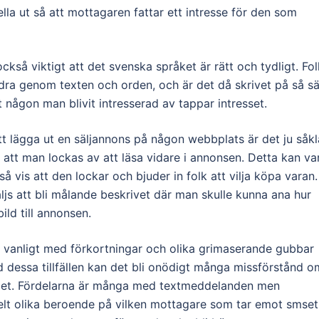
ella ut så att mottagaren fattar ett intresse för den som
ckså viktigt att det svenska språket är rätt och tydligt. Fol
dra genom texten och orden, och är det då skrivet på så sä
t någon man blivit intresserad av tappar intresset.
t lägga ut en säljannons på någon webbplats är det ju såkl
tt att man lockas av att läsa vidare i annonsen. Detta kan va
å vis att den lockar och bjuder in folk att vilja köpa varan.
js att bli målande beskrivet där man skulle kunna ana hur
ild till annonsen.
a vanligt med förkortningar och olika grimaserande gubbar
d dessa tillfällen kan det bli onödigt många missförstånd o
det. Fördelarna är många med textmeddelanden men
helt olika beroende på vilken mottagare som tar emot smset