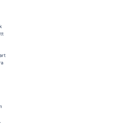
k
tt
art
ra
m
.