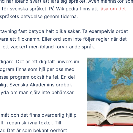
land har ibland svårt att lära sig språket. Även människor so
 för svenska språket. På Wikipedia finns att
läsa om det
 språkets betydelse genom tiderna.
vning fast betyda helt olika saker. Ta exempelvis ordet
ra ett flicknamn. Eller ord som inte följer regler när det
är ett vackert men ibland förvirrande språk.
digare. Det är ett digitalt universum
rogram finns som hjälper oss med
essa program också ha fel. En del
enligt Svenska Akademins ordbok
t tyda om man själv inte behärskar
måt och det finns ovärderlig hjälp
i redan skrivna texter. Till
ar. Det är som bekant oerhört