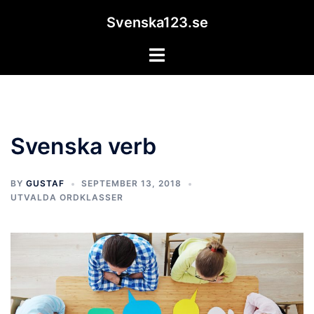
Skip
Svenska123.se
to
content
Toggle
menu
Svenska verb
BY
GUSTAF
SEPTEMBER 13, 2018
UTVALDA ORDKLASSER