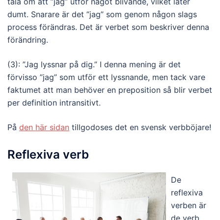
tala om att ”jag” utför något blivande, vilket låter
dumt. Snarare är det ”jag” som genom någon slags
process förändras. Det är verbet som beskriver denna
förändring.
(3): ”Jag lyssnar på dig.” I denna mening är det
förvisso ”jag” som utför ett lyssnande, men tack vare
faktumet att man behöver en preposition så blir verbet
per definition intransitivt.
På
den här sidan
tillgodoses det en svensk verbböjare!
Reflexiva verb
De
reflexiva
verben är
de verb