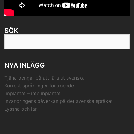
SÖK
Sök
efter:
NYA INLÄGG
Tjäna pengar på att lära ut svenska
Korrekt språk inger förtroende
Implantat – inte inplantat
Invandringens påverkan på det svenska språket
Lyssna och lär