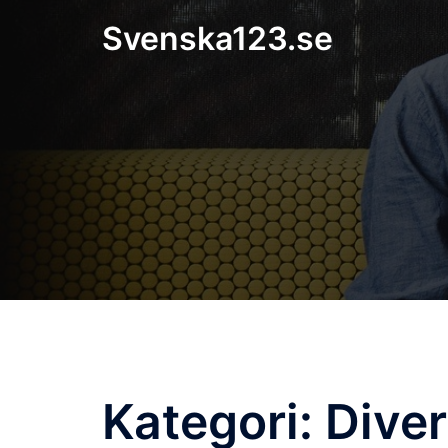
Skip
Svenska123.se
to
content
Kategori:
Dive